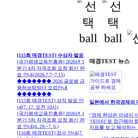
[115회 매경TEST] 수상자 발표
매경TEST 뉴스
[국가평생교육진흥원] 2026년 3
분기 4차 자격조회 요청 회신 완
료 안내(2026.7.7~7.15)
◆◆◆◆◆◆◆ 2026 글로벌 금
융허브탐방단 모집안내
◆◆◆◆◆◆◆
[115회 매경TEST] 성적 발표 안
일본에서 한국경제의 
내(7. 17. 오전 10시)
[국가평생교육진흥원] 2026년 3
“경제 현상은 이념이 아
분기 3차 자격조회 요청 회신 완
‘데이터’로 접근해야 
료 안내(6. 29.~7. 6.)
지표를 보고 해석하는 
[116회 매경TEST] 접수 안내(7.
속에 숨은 수많은 변
13.~8. 24.)
"日 금융현장 직
해석해내는 힘을 길러야
매경TEST 가이
난 9일 일본 도쿄에..
시험 당일 필요 준비물
매경테스트 취업성공기 #
휴대 가능/불가능 물품
매경테스트 취업성공기 #
인정 가능 규정 신분증
매경테스트 취업성공기 #